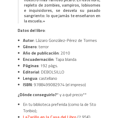
repleto de zombies, vampiros, lobisomes
e inquisidores, se desvela su pasado
sangriento: lo que jamás te enseñaron en
la escuela.»
Datos del libro
:
Autor
: Lázaro González-Pérez de Tormes
Género
: terror
Año de publicación
: 2010
Encuadernación
: Tapa blanda
Páginas
: 192 págs.
Editorial
: DEBOLSILLO
Lengua
: castellano
ISBN
: 9788499082974 (el impreso)
¿Dónde conseguirlo?
* y a qué precio**
En tu biblioteca preferida (como la de Sto
Toribio);
LaZarillo en la Casa del Libro
(7,95€),